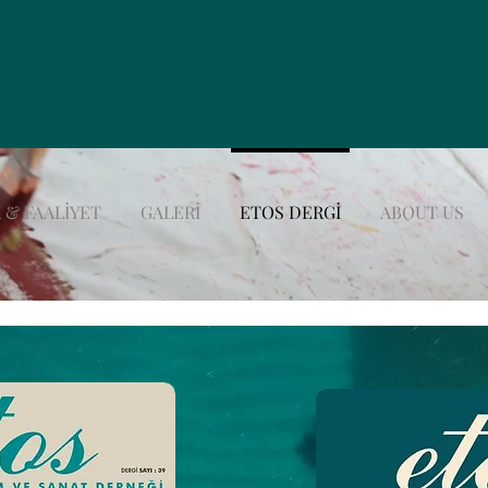
 & FAALİYET
GALERİ
ETOS DERGİ
ABOUT US