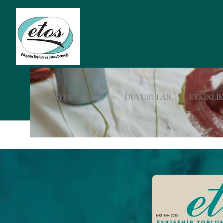
ANA SAYFA
EKİP
DUYURULAR
ETKİNLİK